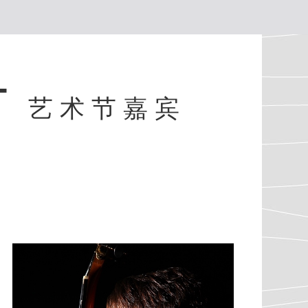
T
艺术节嘉宾