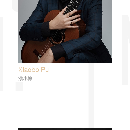
Xiaobo Pu
濮小博