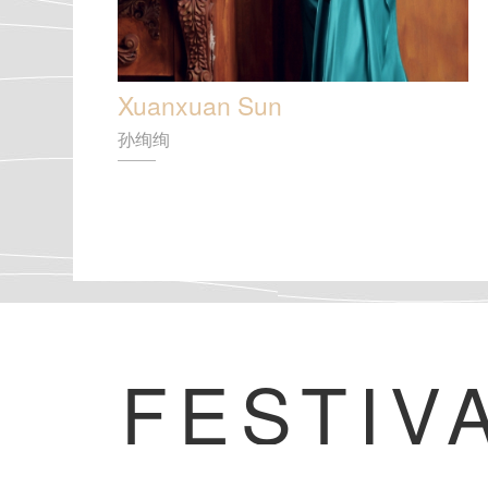
Xuanxuan Sun
孙绚绚
FESTIV