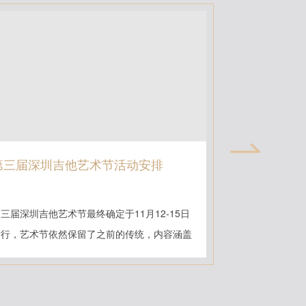
第三届深圳吉他艺术节活动安排
第三届深圳
组冠军赞助
三届深圳吉他艺术节最终确定于11月12-15日
关于制琴师的介绍
举行，艺术节依然保留了之前的传统，内容涵盖
立，并开始制作
比赛、音乐会、...
进行不同风格吉他