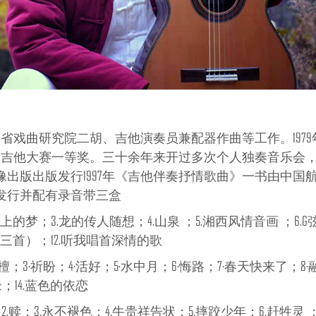
,曾任陕西省戏曲研究院二胡、吉他演奏员兼配器作曲等工作。1
首届吉他大赛一等奖。三十余年来开过多次个人独奏音乐会，
出版出版发行1997年《吉他伴奏抒情歌曲》一书由中国航
发行并配有录音带三盒
上的梦；3.龙的传人随想；4.山泉 ；5.湘西风情音画 ；6.G
组曲三首）；12.听我唱首深情的歌
；3·祈盼；4·活好；5·水中月；6·悔路；7·春天快来了；8·
缘；14.蓝色的依恋
2.赎；3.永不褪色；4.牛贵祥告状；5.摔跤少年；6.赶牲灵