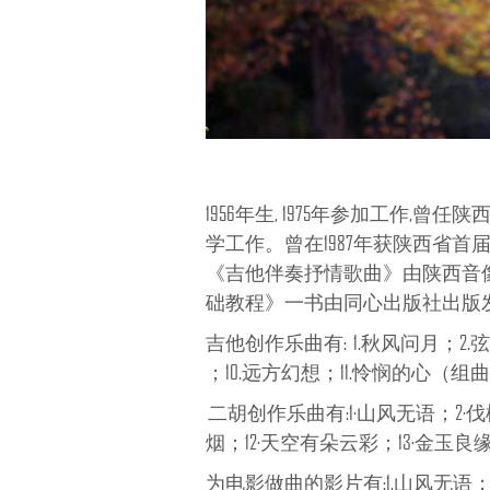
1956年生, 1975年参加工作
学工作。曾在1987年获陕西省
《吉他伴奏抒情歌曲》由陕西音像
础教程》一书由同心出版社出版
吉他创作乐曲有: 1.秋风问月；2.弦
；10.远方幻想；11.怜悯的心（
二胡创作乐曲有:1·山风无语；2·伐檀
烟；12·天空有朵云彩；13·金玉良
为电影做曲的影片有:1.山风无语；