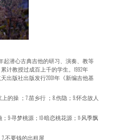
979年起潜心古典吉他的研习、演奏、教等
累计教授过成百上千的学生。1992年
天出版社出版发行2001年《新编吉他基
弦上的操 ；7.苗乡行 ；8.伤隐；9.怀念故人
融；9·寻梦桃源；10·暗恋桃花源；11·风季飘
 ；7.不要钱的出租屋