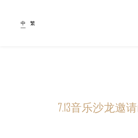
中
繁
7.13音乐沙龙邀