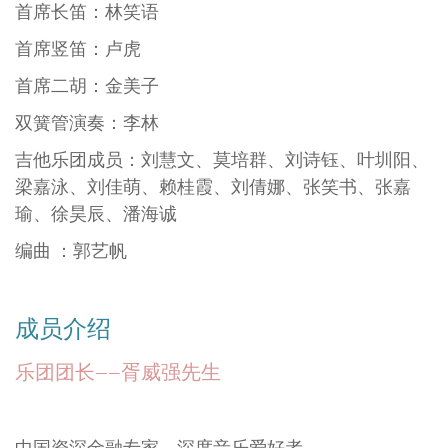
音乐顾问：蔡建纯
团长：胥威强
副团长：严 野
行政总监：周嘉懿
艺术总监：刘晓林
首席吉他 ：张卓然
首席大提琴：朱永康
首席长笛：林笑语
首席竖笛：卢虎
首席二胡：金美子
双簧管演奏：李林
吉他乐团成员：刘慧文、莫培群、刘诗钰、叶圳阳、