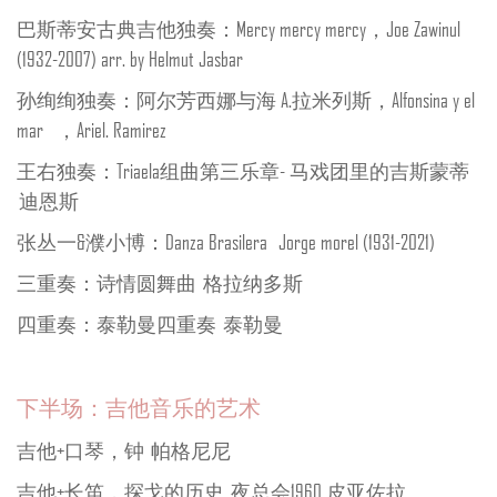
巴斯蒂安古典吉他独奏：Mercy mercy mercy，Joe Zawinul
(1932-2007) arr. by Helmut Jasbar
孙绚绚独奏：阿尔芳西娜与海 A.拉米列斯，Alfonsina y el
mar ，Ariel. Ramirez
王右独奏：Triaela组曲第三乐章- 马戏团里的吉斯蒙蒂
迪恩斯
张丛一&濮小博：Danza Brasilera Jorge morel (1931-2021)
三重奏：诗情圆舞曲 格拉纳多斯
四重奏：泰勒曼四重奏 泰勒曼
下半场：吉他音乐的艺术
吉他+口琴，钟 帕格尼尼
吉他+长笛，探戈的历史 夜总会1960 皮亚佐拉