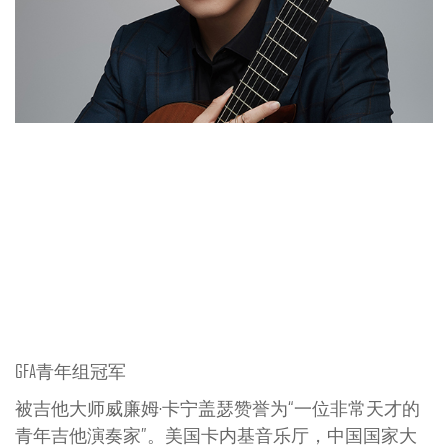
GFA青年组冠军
被吉他大师威廉姆·卡宁盖瑟赞誉为“一位非常天才的
青年吉他演奏家”。美国卡内基音乐厅，中国国家大